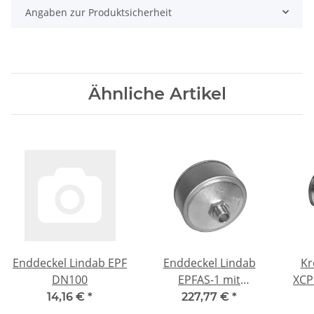
Angaben zur Produktsicherheit
Ähnliche Artikel
Enddeckel Lindab EPF
Enddeckel Lindab
Kr
DN100
EPFAS-1 mit
XCP
Kondensatablauf 1/2?
14,16 €
*
227,77 €
*
DN160