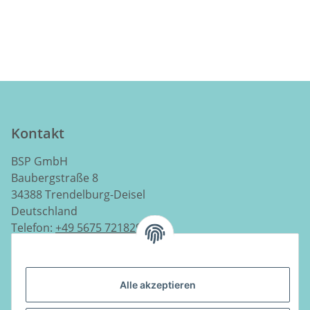
Kontakt
BSP GmbH
Baubergstraße 8
34388 Trendelburg-Deisel
Deutschland
Telefon:
+49 5675 7218290
E-Mail:
info@luftladen.de
Alle akzeptieren
Informationen