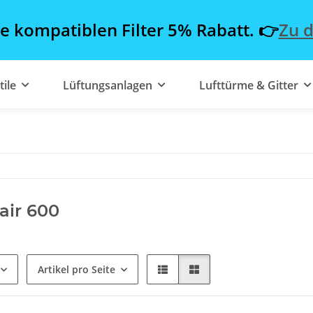
le kompatiblen Filter 5% Rabatt. 👉
Zu d
tile
Lüftungsanlagen
Lufttürme & Gitter
lair 600
Artikel pro Seite