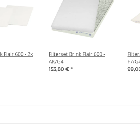
k Flair 600 - 2x
Filterset Brink Flair 600 -
Filter
AK/G4
F7/G
153,80 €
*
99,0