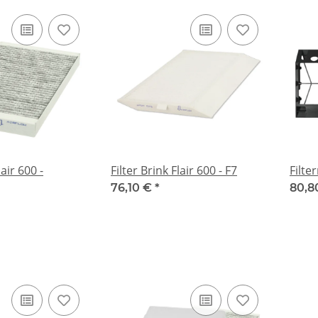
lair 600 -
Filter Brink Flair 600 - F7
Filte
76,10 €
*
80,8