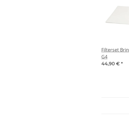
Filterset Brin
G4
44,90 €
*