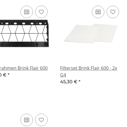
rrahmen Brink Flair 600
Filterset Brink Flair 600 - 2x
G4
0 €
*
45,30 €
*