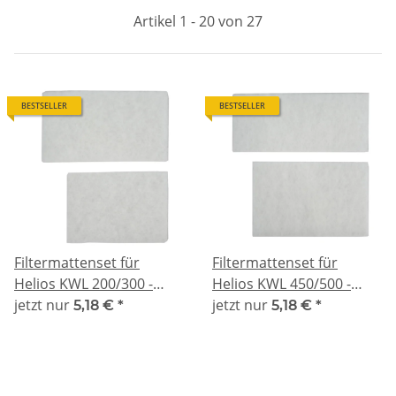
Artikel 1 - 20 von 27
BESTSELLER
BESTSELLER
Filtermattenset für
Filtermattenset für
Helios KWL 200/300 -
Helios KWL 450/500 -
kompatibel 2x G4
jetzt nur
kompatibel 2x G4
jetzt nur
5,18 €
*
5,18 €
*
Filtermattenzuschnitte
G4, 450x200x20mm /
380x255x20mm