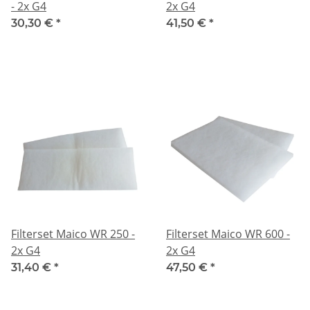
- 2x G4
2x G4
30,30 €
*
41,50 €
*
Filterset Maico WR 250 -
Filterset Maico WR 600 -
2x G4
2x G4
31,40 €
*
47,50 €
*