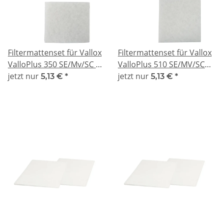
Filtermattenset für Vallox
Filtermattenset für Vallox
ValloPlus 350 SE/Mv/SC -
ValloPlus 510 SE/MV/SC -
kompatibel 2x G4
jetzt nur
kompatibel 2x G4
jetzt nur
5,13 €
*
5,13 €
*