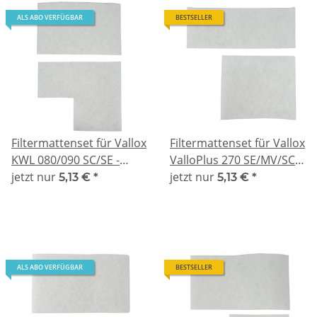
ALS ABO VERFÜGBAR
BESTSELLER
Filtermattenset für Vallox
Filtermattenset für Vallox
KWL 080/090 SC/SE -
ValloPlus 270 SE/MV/SC -
kompatibel 2x G4
jetzt nur
kompatibel 2x G4
jetzt nur
5,13 €
*
5,13 €
*
ALS ABO VERFÜGBAR
BESTSELLER