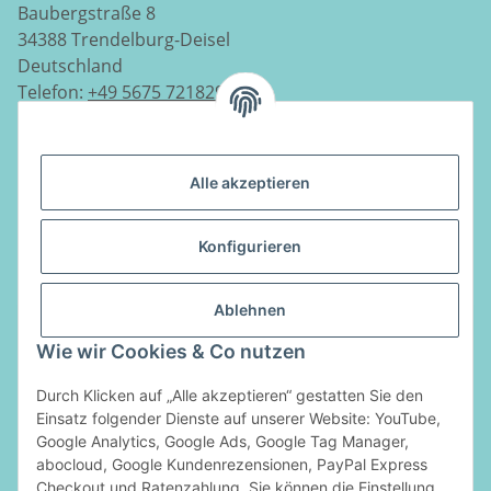
Baubergstraße 8
34388 Trendelburg-Deisel
Deutschland
Telefon:
+49 5675 7218290
E-Mail:
info@luftladen.de
Alle akzeptieren
Informationen
Konfigurieren
Gesetzliche Informationen
Ablehnen
Vertrag widerrufen
Wie wir Cookies & Co nutzen
Zahlungsarten
Durch Klicken auf „Alle akzeptieren“ gestatten Sie den
Einsatz folgender Dienste auf unserer Website: YouTube,
Google Analytics, Google Ads, Google Tag Manager,
abocloud, Google Kundenrezensionen, PayPal Express
Checkout und Ratenzahlung. Sie können die Einstellung