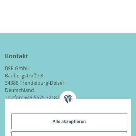
Kontakt
BSP GmbH
Baubergstraße 8
34388 Trendelburg-Deisel
Deutschland
Telefon:
+49 5675 7218290
E-Mail:
info@luftladen.de
Alle akzeptieren
Informationen