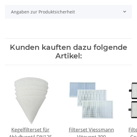
Angaben zur Produktsicherheit
Kunden kauften dazu folgende
Artikel:
Kegelfilterset für
Filterset Viessmann
Fil
Abluftventil DN125
Vitovent 300
Co