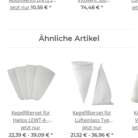
d=10mm - kompatibel
jetzt nur
(300/400m³/h) - F7/G4
je
k
10,55 €
*
74,48 €
*
5x G4
Ähnliche Artikel
Kegelfilterset für
Kegelfilterset für
K
Helios LEWT-A -
Lufteinlass Typ
V
kompatibel
jetzt nur
L9F/L10F - kompatibel
jetzt nur
DN2
je
2x G4
22,39 € -
39,09 €
*
21,52 € -
36,96 €
*