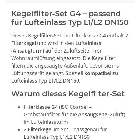
Kegelfilter-Set G4 – passend
für Lufteinlass Typ L1/L2 DN150
Dieses
Kegelfilter-Set
der Filterklasse
G4
enthält
2
Filterkegel
und wird in den
Lufteinlass
(Ansaugturm) auf der Zuluftseite
Ihrer
Wohnraumlüftung eingesetzt. Die Kegelfilter
filtern die angesaugte Außenluft, bevor sie ins
Lüftungsgerät gelangt. Speziell
kompatibel zu
Lufteinlass Typ L1/L2 DN150
.
Warum dieses Kegelfilter-Set
Filterklasse
G4
(ISO Coarse) –
Grobstaubfilter für die
Ansaugseite
(Zuluft)
im Lufteinlassturm
2 Filterkegel
im Set – passgenau für
Lufteinlass Typ L1/L2 DN150