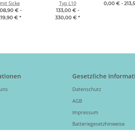
mit Sicke
Typ L10
0,00 € -
213,
108,90 € -
133,00 € -
219,90 €
*
330,00 €
*
ationen
Gesetzliche Informa
 uns
Datenschutz
AGB
Impressum
Batteriegesetzhinweise