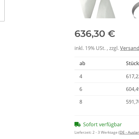
636,30 €
Kegelfilterset für
Wa
Lufteinlass Typ
Jer
L1/L2 DN200 -
2
inkl. 19% USt. , zzgl.
Versan
kompatibel 2x G4
150
ab
Stück
4
617,2
6
604,4
8
591,7
Sofort verfügbar
Lieferzeit:
2 - 3 Werktage
(DE - Ausla