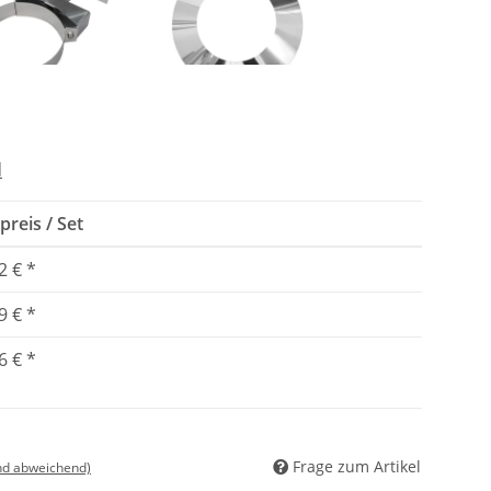
ndhalterung
Wetterkragen/Wandrosette
emias DW-ECO
Jeremias EW-KL
.0 DN200 50-
DN200 hochglanz
d
mm Edelstahl
preis / Set
2 €
*
9 €
*
6 €
*
Frage zum Artikel
nd abweichend)