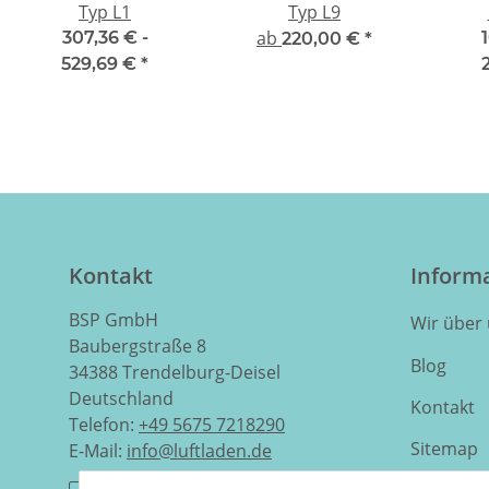
Typ L1
Typ L9
ab
307,36 € -
220,00 €
*
529,69 €
*
Kontakt
Inform
BSP GmbH
Wir über
Baubergstraße 8
Blog
34388 Trendelburg-Deisel
Deutschland
Kontakt
Telefon:
+49 5675 7218290
Sitemap
E-Mail:
info@luftladen.de