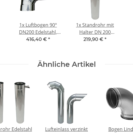
1x
Luftbogen 90°
1x
Standrohr mit
DN200 Edelstahl,
Halter DN 200
schräg angeschn.
Edelstahl, l= ca.
416,40 €
*
219,90 €
*
1000mm mit Sicke
Ähnliche Artikel
rohr Edelstahl
Lufteinlass verzinkt
Bogen Lin