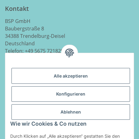
Kontakt
BSP GmbH
Baubergstraße 8
34388 Trendelburg-Deisel
Deutschland
Telefon:
+49 5675 7218290
E-Mail:
info@luftladen.de
Alle akzeptieren
Informationen
Konfigurieren
Gesetzliche Informationen
Ablehnen
Vertrag widerrufen
Wie wir Cookies & Co nutzen
Zahlungsarten
Durch Klicken auf „Alle akzeptieren“ gestatten Sie den