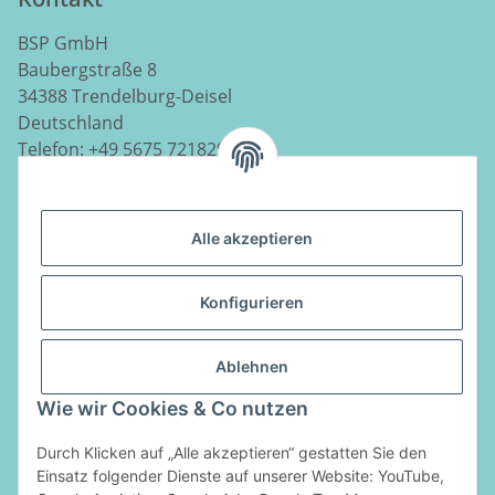
BSP GmbH
Baubergstraße 8
34388 Trendelburg-Deisel
Deutschland
Telefon:
+49 5675 7218290
E-Mail:
info@luftladen.de
Alle akzeptieren
Informationen
Konfigurieren
Gesetzliche Informationen
Ablehnen
Vertrag widerrufen
Wie wir Cookies & Co nutzen
Zahlungsarten
Durch Klicken auf „Alle akzeptieren“ gestatten Sie den
Einsatz folgender Dienste auf unserer Website: YouTube,