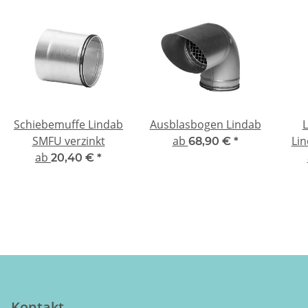
Schiebemuffe Lindab
Ausblasbogen Lindab
SMFU verzinkt
ab
Lin
68,90 €
*
ab
20,40 €
*
Kontakt